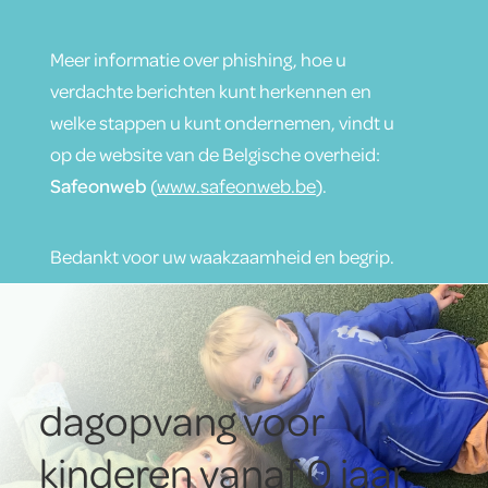
Meer informatie over phishing, hoe u
verdachte berichten kunt herkennen en
welke stappen u kunt ondernemen, vindt u
op de website van de Belgische overheid:
Safeonweb
(
www.safeonweb.be
).
Bedankt voor uw waakzaamheid en begrip.
dagopvang voor
kinderen vanaf 0 jaar